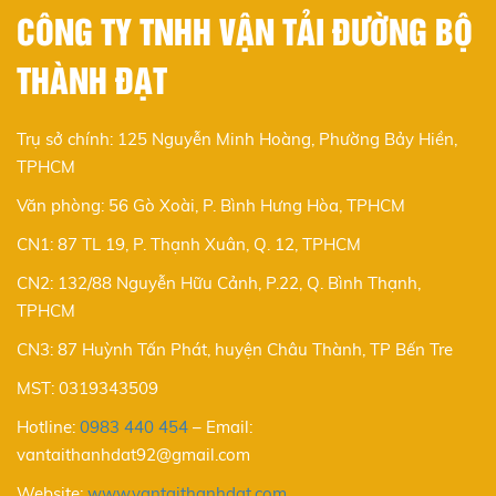
CÔNG TY TNHH VẬN TẢI ĐƯỜNG BỘ
THÀNH ĐẠT
Trụ sở chính: 125 Nguyễn Minh Hoàng, Phường Bảy Hiền,
TPHCM
Văn phòng: 56 Gò Xoài, P. Bình Hưng Hòa, TPHCM
CN1: 87 TL 19, P. Thạnh Xuân, Q. 12, TPHCM
CN2: 132/88 Nguyễn Hữu Cảnh, P.22, Q. Bình Thạnh,
TPHCM
CN3: 87 Huỳnh Tấn Phát, huyện Châu Thành, TP Bến Tre
MST: 0319343509
Hotline:
0983 440 454
–
Email:
vantaithanhdat92@gmail.com
Website:
www.vantaithanhdat.com